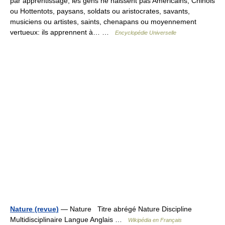
par apprentissage, les gens ne naissent pas Américains, Chinois
ou Hottentots, paysans, soldats ou aristocrates, savants,
musiciens ou artistes, saints, chenapans ou moyennement
vertueux: ils apprennent à… …
Encyclopédie Universelle
Nature (revue)
— Nature Titre abrégé Nature Discipline
Multidisciplinaire Langue Anglais …
Wikipédia en Français