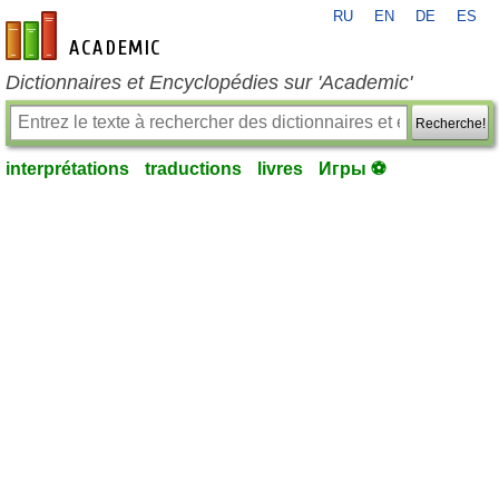
RU
EN
DE
ES
fr-academic.com
Dictionnaires et Encyclopédies sur 'Academic'
Recherche!
interprétations
traductions
livres
Игры ⚽